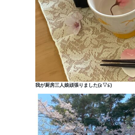
我が厨房三人娘頑張りました(≧▽≦)